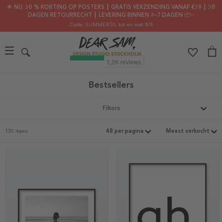
🌟 NU: 30 % KORTING OP POSTERS ┃ GRATIS VERZENDING VANAF €39 ┃ 30
DAGEN RETOURRECHT ┃ LEVERING BINNEN 2–7 DAGEN 📦✨
Code: SUMMER30
, tot en met 8/8
Bestsellers
Filters
130 items