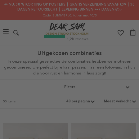
🌟 NU: 30 % KORTING OP POSTERS ┃ GRATIS VERZENDING VANAF €39 ┃ 30
DAGEN RETOURRECHT ┃ LEVERING BINNEN 2–7 DAGEN 📦✨
Code: SUMMER30
, tot en met 10/8
Uitgekozen combinaties
In onze speciaal geselecteerde combinaties hebben we motieven
gecombineerd die perfect bij elkaar passen. Haal een fotowand in huis
die voor rust en harmonie in huis zorgt!
Filters
50 items