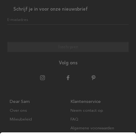
Schrijf je in voor onze nieuwsbrief
E-mailadres
Inschrijven
Volg ons
Dear Sam
Klantenservice
Over ons
Neem contact op
Milieubeleid
FAQ
Algemene voorwaarden