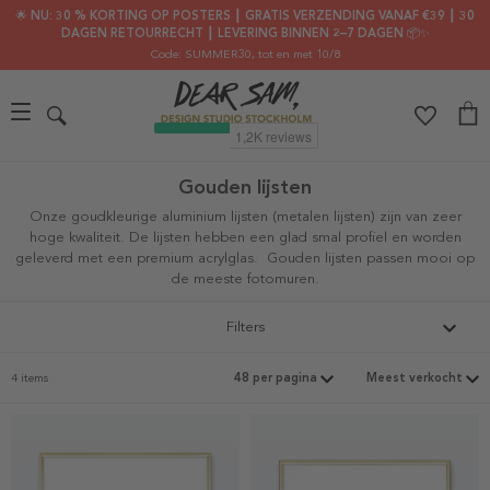
🌟 NU: 30 % KORTING OP POSTERS ┃ GRATIS VERZENDING VANAF €39 ┃ 30
DAGEN RETOURRECHT ┃ LEVERING BINNEN 2–7 DAGEN 📦✨
Code: SUMMER30
, tot en met 10/8
Gouden lijsten
Onze goudkleurige aluminium lijsten (metalen lijsten) zijn van zeer
hoge kwaliteit. De lijsten hebben een glad smal profiel en worden
geleverd met een premium acrylglas.
Gouden lijsten passen mooi op
de meeste fotomuren.
Filters
4 items