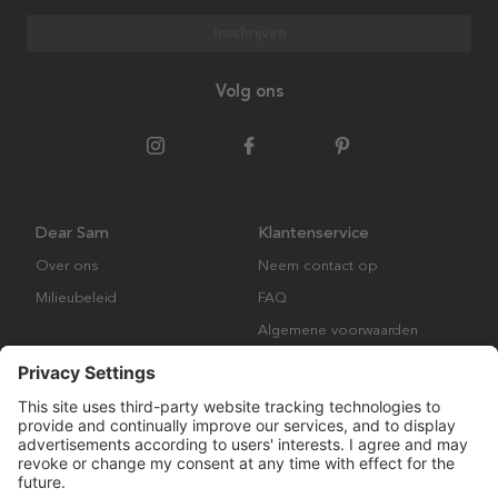
Inschrijven
Volg ons
Dear Sam
Klantenservice
Over ons
Neem contact op
Milieubeleid
FAQ
Algemene voorwaarden
Retourbeleid
Copyright © Many Brands AB 2023. Alle rechten voorbehouden.