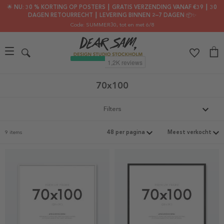
🌟 NU: 30 % KORTING OP POSTERS ┃ GRATIS VERZENDING VANAF €39 ┃ 30
DAGEN RETOURRECHT ┃ LEVERING BINNEN 2–7 DAGEN 📦✨
Code: SUMMER30
, tot en met 6/8
70x100
Filters
9 items