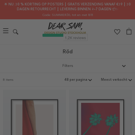
🌟 NU: 30 % KORTING OP POSTERS ┃ GRATIS VERZENDING VANAF €39 ┃ 30
DAGEN RETOURRECHT ┃ LEVERING BINNEN 2–7 DAGEN 📦✨
Code: SUMMER30
, tot en met 8/8
Röd
Filters
8 items