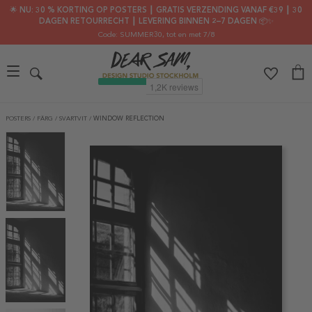
🌟 NU: 30 % KORTING OP POSTERS ┃ GRATIS VERZENDING VANAF €39 ┃ 30
DAGEN RETOURRECHT ┃ LEVERING BINNEN 2–7 DAGEN 📦✨
Code: SUMMER30
, tot en met 7/8
POSTERS
/
FÄRG
/
SVARTVIT
/
WINDOW REFLECTION