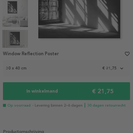
Item
1
Window Reflection Poster
favorite_border
of
5
30 x 40 cm
€ 21,75
€ 21,75
In winkelmand
Op voorraad
- Levering binnen 2–6 dagen
┃ 30 dagen retourrecht
Productomschrijving