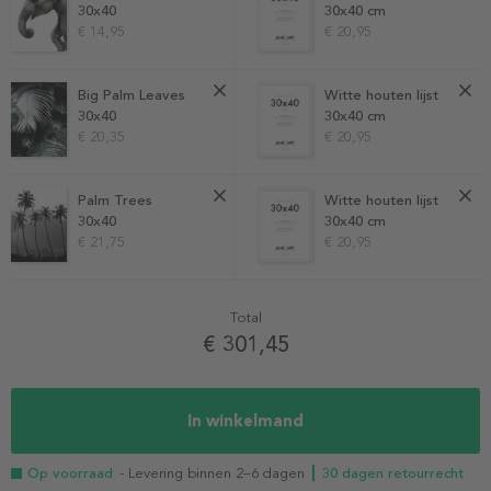
30x40
30x40 cm
€ 14,95
€ 20,95
Big Palm Leaves
Witte houten lijst
30x40
30x40 cm
€ 20,35
€ 20,95
Palm Trees
Witte houten lijst
30x40
30x40 cm
€ 21,75
€ 20,95
Total
€ 301,45
In winkelmand
Op voorraad
- Levering binnen 2–6 dagen
┃ 30 dagen retourrecht