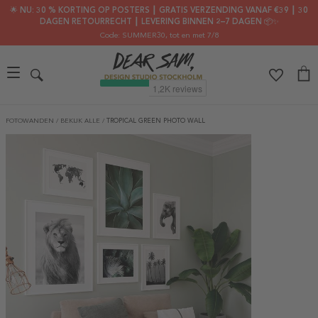
🌟 NU: 30 % KORTING OP POSTERS ┃ GRATIS VERZENDING VANAF €39 ┃ 30
DAGEN RETOURRECHT ┃ LEVERING BINNEN 2–7 DAGEN 📦✨
Code: SUMMER30
, tot en met 7/8
FOTOWANDEN
/
BEKIJK ALLE
/
TROPICAL GREEN PHOTO WALL