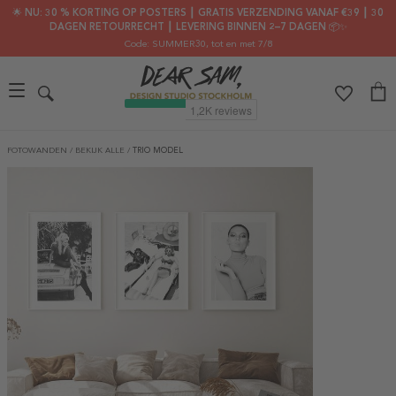
🌟 NU: 30 % KORTING OP POSTERS ┃ GRATIS VERZENDING VANAF €39 ┃ 30
DAGEN RETOURRECHT ┃ LEVERING BINNEN 2–7 DAGEN 📦✨
Code: SUMMER30
, tot en met 7/8
FOTOWANDEN
/
BEKIJK ALLE
/
TRIO MODEL