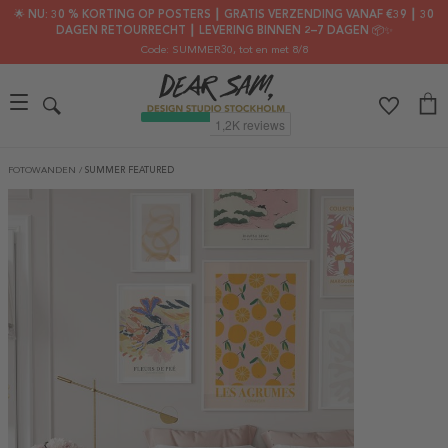
🌟 NU: 30 % KORTING OP POSTERS ┃ GRATIS VERZENDING VANAF €39 ┃ 30
DAGEN RETOURRECHT ┃ LEVERING BINNEN 2–7 DAGEN 📦✨
Code: SUMMER30
, tot en met 8/8
FOTOWANDEN
/
SUMMER FEATURED