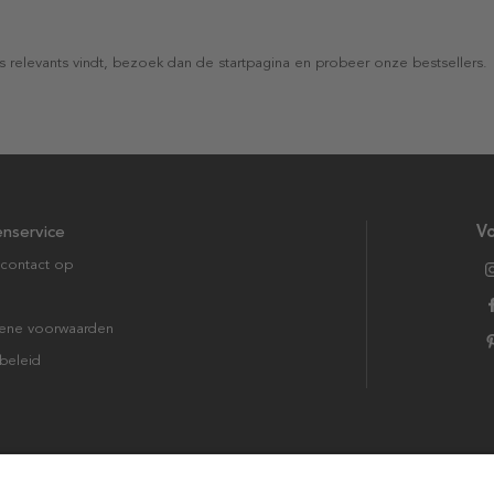
s relevants vindt, bezoek dan de startpagina en probeer onze bestsellers.
enservice
Vo
contact op
ene voorwaarden
beleid