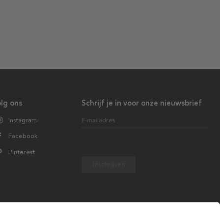
lg ons
Schrijf je in voor onze nieuwsbrief
Instagram
E-mailadres
Facebook
Pinterest
Inschrijven