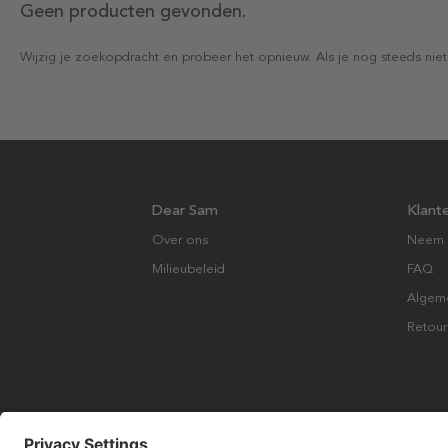
Geen producten gevonden.
Wijzig je zoekopdracht en probeer het opnieuw. Als je nog steeds niet
Dear Sam
Klant
Over ons
Neem 
Milieubeleid
FAQ
Algem
Retour