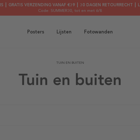
RS ┃ GRATIS VERZENDING VANAF €39 ┃ 30 DAGEN RETOURRECHT ┃ 
Code: SUMMER30
, tot en met 6/8
Posters
Lijsten
Fotowanden
TUIN EN BUITEN
Tuin en buiten