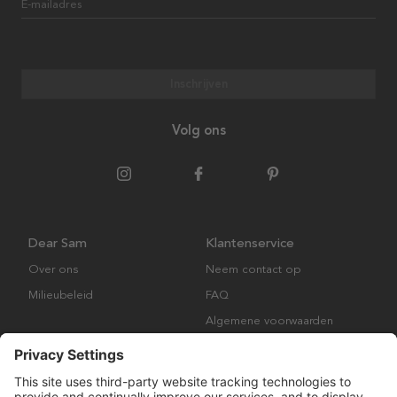
E-mailadres
Inschrijven
Volg ons
Dear Sam
Klantenservice
Over ons
Neem contact op
Milieubeleid
FAQ
Algemene voorwaarden
Retourbeleid