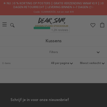
🌟 NU: 30 % KORTING OP POSTERS ┃ GRATIS VERZENDING VANAF €39 ┃ 30
DAGEN RETOURRECHT ┃ LEVERING BINNEN 2–7 DAGEN 📦✨
Code: SUMMER30
, tot en met 8/8
Kussens
Filters
0 items
Schrijf je in voor onze nieuwsbrief