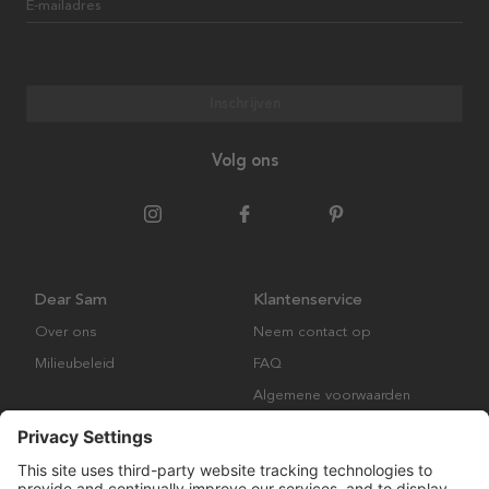
E-mailadres
Inschrijven
Volg ons
Dear Sam
Klantenservice
Over ons
Neem contact op
Milieubeleid
FAQ
Algemene voorwaarden
Retourbeleid