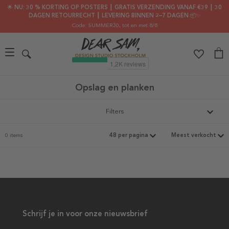
🌟 NU: 30 % KORTING OP POSTERS ┃ GRATIS VERZENDING VANAF €39 ┃ 30
DAGEN RETOURRECHT ┃ LEVERING BINNEN 2–7 DAGEN 📦✨
Code: SUMMER30
, tot en met 8/8
Opslag en planken
Filters
0 items
Schrijf je in voor onze nieuwsbrief