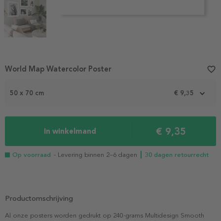
Item
World Map Watercolor Poster
favorite_border
1
of
3
50 x 70 cm
€ 9,35
€ 9,35
In winkelmand
Op voorraad
- Levering binnen 2–6 dagen
┃ 30 dagen retourrecht
Productomschrijving
Al onze posters worden gedrukt op 240-grams Multidesign Smooth