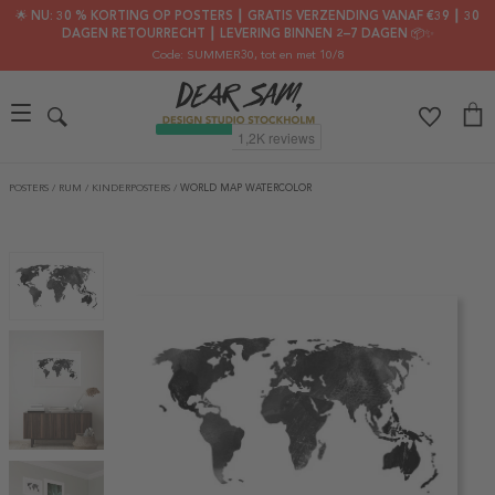
🌟 NU: 30 % KORTING OP POSTERS ┃ GRATIS VERZENDING VANAF €39 ┃ 30
DAGEN RETOURRECHT ┃ LEVERING BINNEN 2–7 DAGEN 📦✨
Code: SUMMER30
, tot en met 10/8
POSTERS
/
RUM
/
KINDERPOSTERS
/
WORLD MAP WATERCOLOR