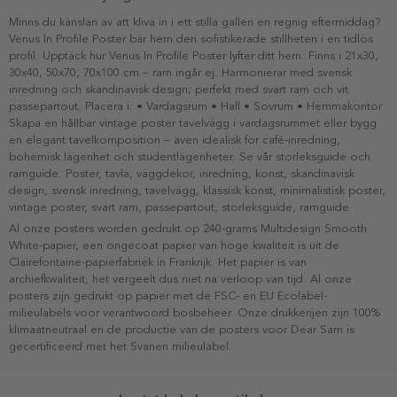
Minns du känslan av att kliva in i ett stilla galleri en regnig eftermiddag?
Venus In Profile Poster bär hem den sofistikerade stillheten i en tidlös
profil. Upptäck hur Venus In Profile Poster lyfter ditt hem. Finns i 21x30,
30x40, 50x70, 70x100 cm – ram ingår ej. Harmonierar med svensk
inredning och skandinavisk design; perfekt med svart ram och vit
passepartout. Placera i: • Vardagsrum • Hall • Sovrum • Hemmakontor
Skapa en hållbar vintage poster tavelvägg i vardagsrummet eller bygg
en elegant tavelkomposition – även idealisk för café-inredning,
bohemisk lägenhet och studentlägenheter. Se vår storleksguide och
ramguide. Poster, tavla, väggdekor, inredning, konst, skandinavisk
design, svensk inredning, tavelvägg, klassisk konst, minimalistisk poster,
vintage poster, svart ram, passepartout, storleksguide, ramguide
Al onze posters worden gedrukt op 240-grams Multidesign Smooth
White-papier, een ongecoat papier van hoge kwaliteit is uit de
Clairefontaine-papierfabriek in Frankrijk. Het papier is van
archiefkwaliteit, het vergeelt dus niet na verloop van tijd. Al onze
posters zijn gedrukt op papier met de FSC- en EU Ecolabel-
milieulabels voor verantwoord bosbeheer. Onze drukkerijen zijn 100%
klimaatneutraal en de productie van de posters voor Dear Sam is
gecertificeerd met het Svanen milieulabel.