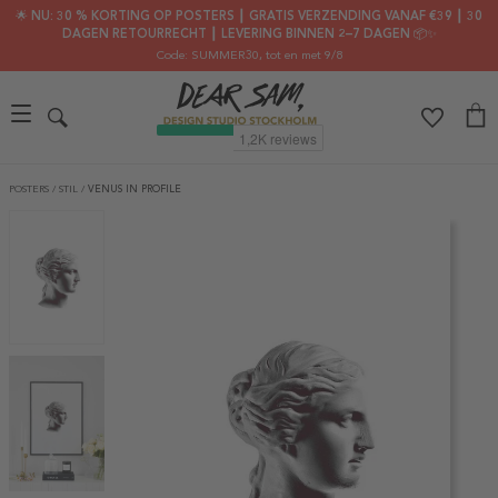
🌟 NU: 30 % KORTING OP POSTERS ┃ GRATIS VERZENDING VANAF €39 ┃ 30
DAGEN RETOURRECHT ┃ LEVERING BINNEN 2–7 DAGEN 📦✨
Code: SUMMER30
, tot en met 9/8
POSTERS
/
STIL
/
VENUS IN PROFILE