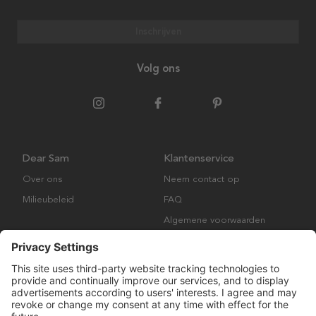
Inschrijven
Volg ons
Dear Sam
Klantenservice
Over ons
Neem contact op
Milieubeleid
FAQ
Algemene voorwaarden
Retourbeleid
Copyright © Many Brands AB 2023. Alle rechten voorbehouden.