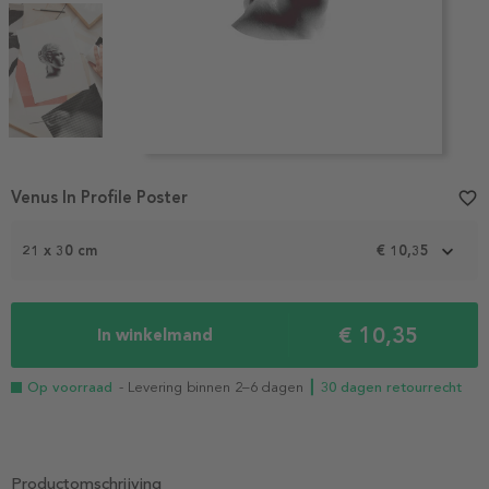
Item
1
Venus In Profile Poster
favorite_border
of
6
21 x 30 cm
€ 10,35
€ 10,35
In winkelmand
Op voorraad
- Levering binnen 2–6 dagen
┃ 30 dagen retourrecht
Productomschrijving