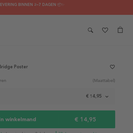
LEVERING BINNEN 2–7 DAGEN 📦✨
Bridge Poster
favorite_border
ren
(Maattabel)
m
€ 14,95
€ 14,95
In winkelmand