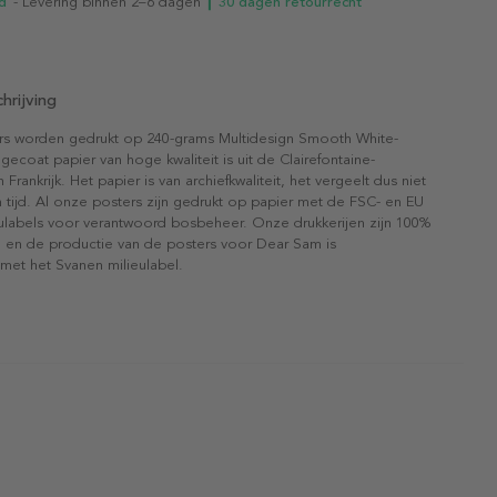
d
- Levering binnen 2–6 dagen
┃ 30 dagen retourrecht
hrijving
rs worden gedrukt op 240-grams Multidesign Smooth White-
gecoat papier van hoge kwaliteit is uit de Clairefontaine-
n Frankrijk. Het papier is van archiefkwaliteit, het vergeelt dus niet
 tijd. Al onze posters zijn gedrukt op papier met de FSC- en EU
eulabels voor verantwoord bosbeheer. Onze drukkerijen zijn 100%
l en de productie van de posters voor Dear Sam is
 met het Svanen milieulabel.