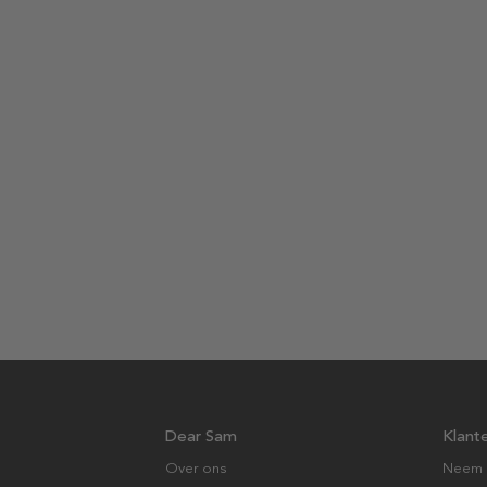
Dear Sam
Klant
Over ons
Neem 