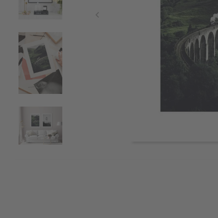
Item
1
of
4