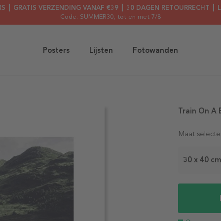
RS ┃ GRATIS VERZENDING VANAF €39 ┃ 30 DAGEN RETOURRECHT ┃ 
Code: SUMMER30
, tot en met 7/8
Posters
Lijsten
Fotowanden
Train On A 
Maat selecte
30 x 40 c