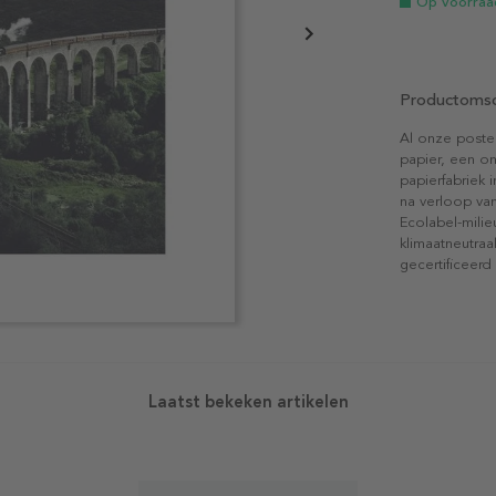
Op voorraa
Productomsc
Al onze poste
papier, een on
papierfabriek i
na verloop van
Ecolabel-mili
klimaatneutraa
gecertificeerd
Laatst bekeken artikelen