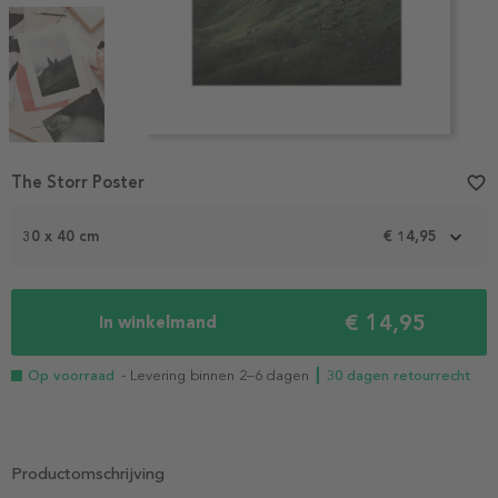
Item
The Storr Poster
favorite_border
1
of
3
30 x 40 cm
€ 14,95
€ 14,95
In winkelmand
Op voorraad
- Levering binnen 2–6 dagen
┃ 30 dagen retourrecht
Productomschrijving