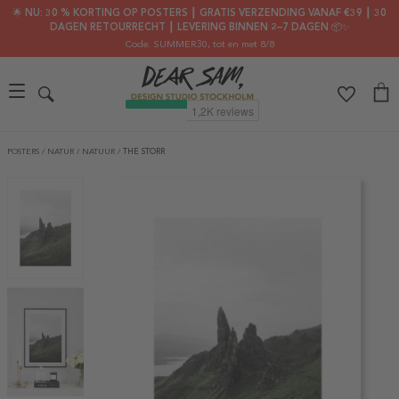
🌟 NU: 30 % KORTING OP POSTERS ┃ GRATIS VERZENDING VANAF €39 ┃ 30
DAGEN RETOURRECHT ┃ LEVERING BINNEN 2–7 DAGEN 📦✨
Code: SUMMER30
, tot en met 8/8
POSTERS
/
NATUR
/
NATUUR
/
THE STORR