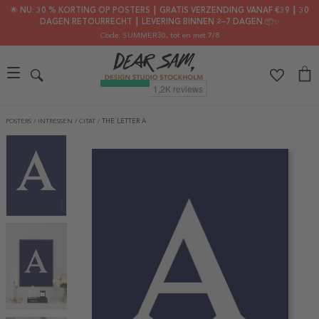
🌟 NU: 30 % KORTING OP POSTERS ┃ GRATIS VERZENDING VANAF €39 ┃ 30
DAGEN RETOURRECHT ┃ LEVERING BINNEN 2–7 DAGEN 📦✨
Code: SUMMER30
, tot en met 7/8
POSTERS
/
INTRESSEN
/
CITAT
/
THE LETTER A