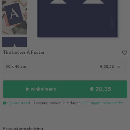
Item
1
The Letter A Poster
favorite_border
of
4
30 x 40 cm
€ 20,35
€ 20,35
In winkelmand
Op voorraad
- Levering binnen 2–6 dagen
┃ 30 dagen retourrecht
Productomschrijving