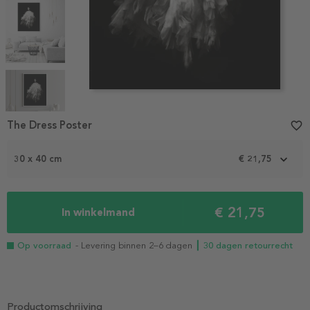
Item
1
The Dress Poster
favorite_border
of
5
30 x 40 cm
€ 21,75
€ 21,75
In winkelmand
Op voorraad
- Levering binnen 2–6 dagen
┃ 30 dagen retourrecht
Productomschrijving