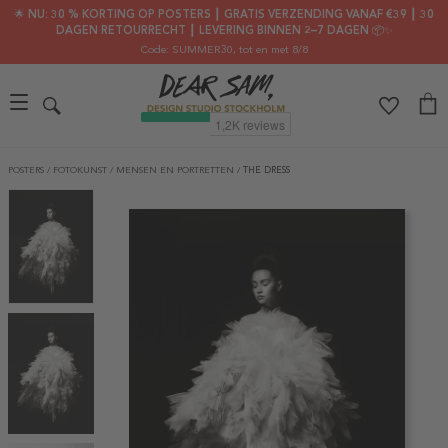
🌟 NU: 30 % KORTING OP POSTERS ┃ GRATIS VERZENDING VANAF €39 ┃ 30
DAGEN RETOURRECHT ┃ LEVERING BINNEN 2–7 DAGEN 📦✨
Code: SUMMER30
, tot en met 8/8
POSTERS
/
FOTOKUNST
/
MENSEN EN PORTRETTEN
/
THE DRESS