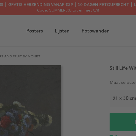
RS ┃ GRATIS VERZENDING VANAF €39 ┃ 30 DAGEN RETOURRECHT ┃ 
Code: SUMMER30
, tot en met 8/8
Posters
Lijsten
Fotowanden
ERS AND FRUIT BY MONET
Still Life 
Maat selecte
21 x 30 c