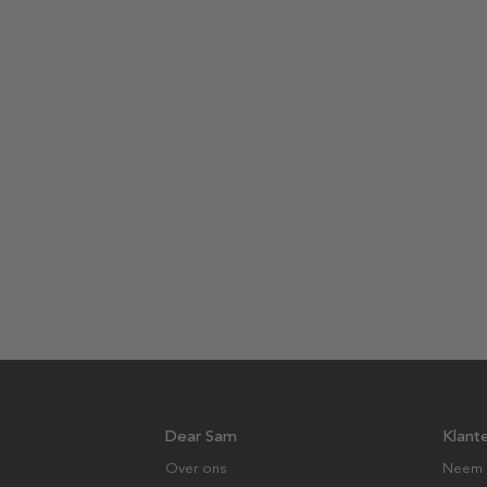
Dear Sam
Klant
Over ons
Neem 