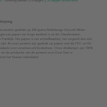
d
- Levering binnen 2–6 dagen
┃ 30 dagen retourrecht
hrijving
rs worden gedrukt op 240-grams Multidesign Smooth White-
gecoat papier van hoge kwaliteit is uit de Clairefontaine-
n Frankrijk. Het papier is van archiefkwaliteit, het vergeelt dus niet
 tijd. Al onze posters zijn gedrukt op papier met de FSC- en EU
eulabels voor verantwoord bosbeheer. Onze drukkerijen zijn 100%
l en de productie van de posters voor Dear Sam is
 met het Svanen milieulabel.