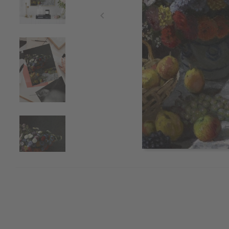
Item
1
of
4