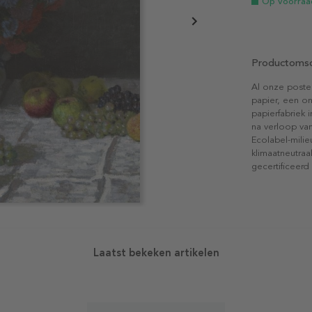
Op voorraa
Productomsc
Al onze poste
papier, een on
papierfabriek i
na verloop van
Ecolabel-mili
klimaatneutraa
gecertificeerd
Laatst bekeken artikelen