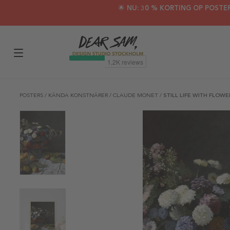
🌟 NU: 30 % KORTING OP POSTE
POSTERS
/
KÄNDA KONSTNÄRER
/
CLAUDE MONET
/
STILL LIFE WITH FLOW