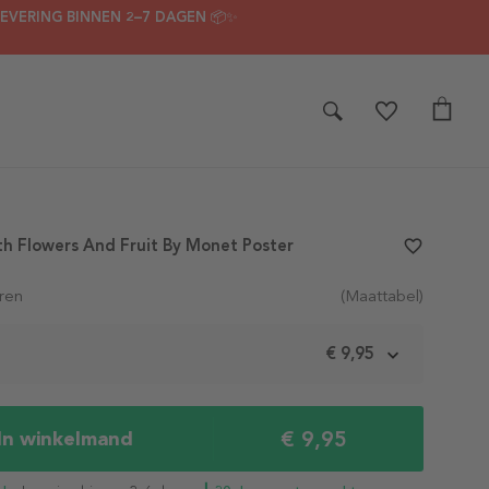
LEVERING BINNEN 2–7 DAGEN 📦✨
With Flowers And Fruit By Monet Poster
favorite_border
ren
(Maattabel)
m
€ 9,95
€ 9,95
In winkelmand