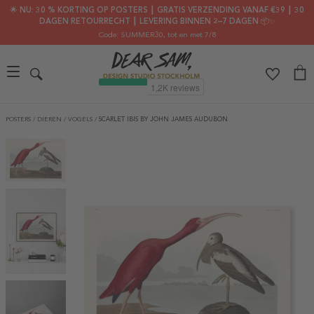
🌟 NU: 30 % KORTING OP POSTERS ┃ GRATIS VERZENDING VANAF €39 ┃ 30
DAGEN RETOURRECHT ┃ LEVERING BINNEN 2–7 DAGEN 📦✨
Code: SUMMER30
, tot en met 7/8
POSTERS
/
DIEREN
/
VOGELS
/
SCARLET IBIS BY JOHN JAMES AUDUBON