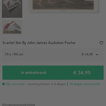
Item
Scarlet Ibis By John James Audubon Poster
favorite_border
1
of
70 x 100 cm
€ 34,95
4
€ 34,95
In winkelmand
Op voorraad
- Levering binnen 2–6 dagen
┃ 30 dagen retourrecht
Productomschrijving