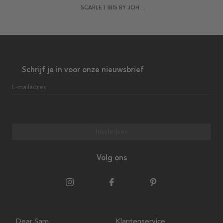
SCARLET IBIS BY JOHN JAMES AUDUBON POSTER
Schrijf je in voor onze nieuwsbrief
E-mailadres
Inschrijven
Volg ons
Dear Sam
Klantenservice