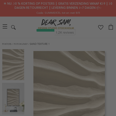
🌟 NU: 30 % KORTING OP POSTERS ┃ GRATIS VERZENDING VANAF €39 ┃ 30
DAGEN RETOURRECHT ┃ LEVERING BINNEN 2–7 DAGEN 📦✨
Code: SUMMER30
, tot en met 8/8
POSTERS
/
FOTOKUNST
/
SAND TEXTURE 1