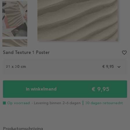
Item
1
Sand Texture 1 Poster
favorite_border
of
4
21 x 30 cm
€ 9,95
€ 9,95
In winkelmand
Op voorraad
- Levering binnen 2–6 dagen
┃ 30 dagen retourrecht
Productomschrijving