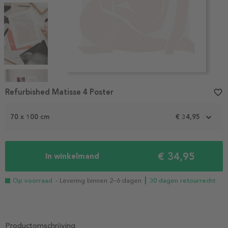
Item
Refurbished Matisse 4 Poster
favorite_border
1
of
4
70 x 100 cm
€ 34,95
€ 34,95
In winkelmand
Op voorraad
- Levering binnen 2–6 dagen
┃ 30 dagen retourrecht
Productomschrijving