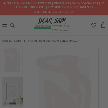
🌟 NU: 30 % KORTING OP POSTERS ┃ GRATIS VERZENDING VANAF €39 ┃ 30
DAGEN RETOURRECHT ┃ LEVERING BINNEN 2–7 DAGEN 📦✨
Code: SUMMER30
, tot en met 8/8
POSTERS
/
PLAATSEN EN STEDEN
/
FRANKRIKE
/
REFURBISHED MATISSE 4