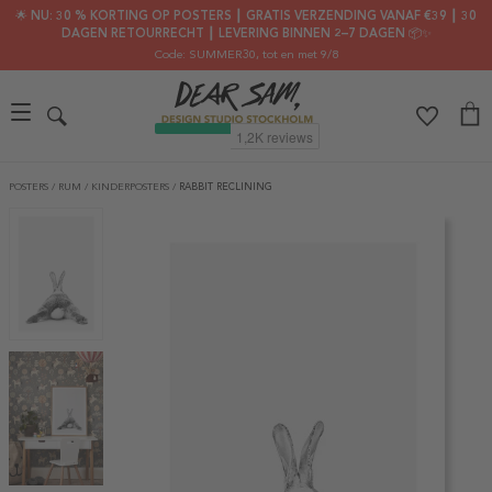
🌟 NU: 30 % KORTING OP POSTERS ┃ GRATIS VERZENDING VANAF €39 ┃ 30
DAGEN RETOURRECHT ┃ LEVERING BINNEN 2–7 DAGEN 📦✨
Code: SUMMER30
, tot en met 9/8
POSTERS
/
RUM
/
KINDERPOSTERS
/
RABBIT RECLINING