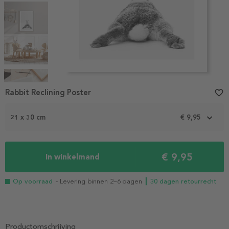
Item
1
Rabbit Reclining Poster
favorite_border
of
5
21 x 30 cm
€ 9,95
€ 9,95
In winkelmand
Op voorraad
- Levering binnen 2–6 dagen
┃ 30 dagen retourrecht
Productomschrijving