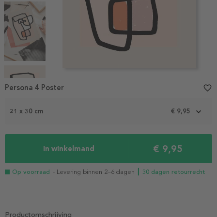
Item
1
Persona 4 Poster
favorite_border
of
4
21 x 30 cm
€ 9,95
€ 9,95
In winkelmand
Op voorraad
- Levering binnen 2–6 dagen
┃ 30 dagen retourrecht
Productomschrijving