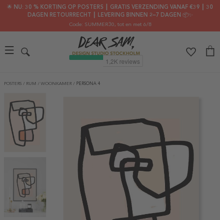
🌟 NU: 30 % KORTING OP POSTERS ┃ GRATIS VERZENDING VANAF €39 ┃ 30
DAGEN RETOURRECHT ┃ LEVERING BINNEN 2–7 DAGEN 📦✨
Code: SUMMER30
, tot en met 6/8
POSTERS
/
RUM
/
WOONKAMER
/
PERSONA 4