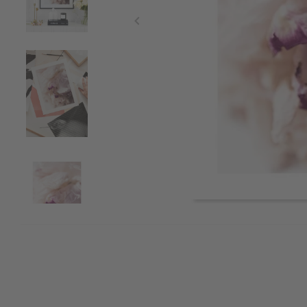
Item
1
of
4