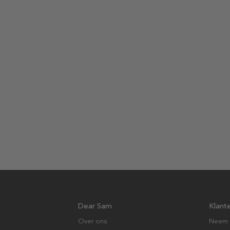
Dear Sam
Klant
Over ons
Neem 