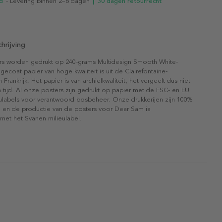
d
- Levering binnen 2–6 dagen
┃ 30 dagen retourrecht
hrijving
rs worden gedrukt op 240-grams Multidesign Smooth White-
gecoat papier van hoge kwaliteit is uit de Clairefontaine-
n Frankrijk. Het papier is van archiefkwaliteit, het vergeelt dus niet
 tijd. Al onze posters zijn gedrukt op papier met de FSC- en EU
eulabels voor verantwoord bosbeheer. Onze drukkerijen zijn 100%
l en de productie van de posters voor Dear Sam is
 met het Svanen milieulabel.