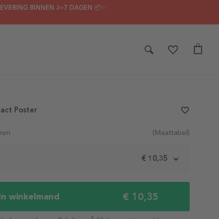
LEVERING BINNEN 2–7 DAGEN 📦✨
act Poster
favorite_border
ren
(Maattabel)
m
€ 10,35
€ 10,35
In winkelmand