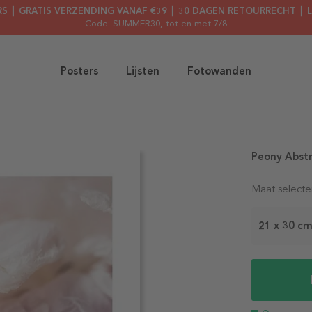
RS ┃ GRATIS VERZENDING VANAF €39 ┃ 30 DAGEN RETOURRECHT ┃ 
Code: SUMMER30
, tot en met 7/8
Posters
Lijsten
Fotowanden
Peony Abstr
Maat selecte
21 x 30 c