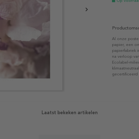
Op voorraa
Productomsc
Al onze poste
papier, een on
papierfabriek i
na verloop van
Ecolabel-mili
klimaatneutraa
gecertificeerd
Laatst bekeken artikelen