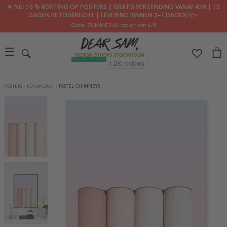
🌟 NU: 30 % KORTING OP POSTERS ┃ GRATIS VERZENDING VANAF €39 ┃ 30
DAGEN RETOURRECHT ┃ LEVERING BINNEN 2–7 DAGEN 📦✨
Code: SUMMER30
, tot en met 6/8
POSTERS
/
FOTOKUNST
/
PASTEL CHIMNEYS