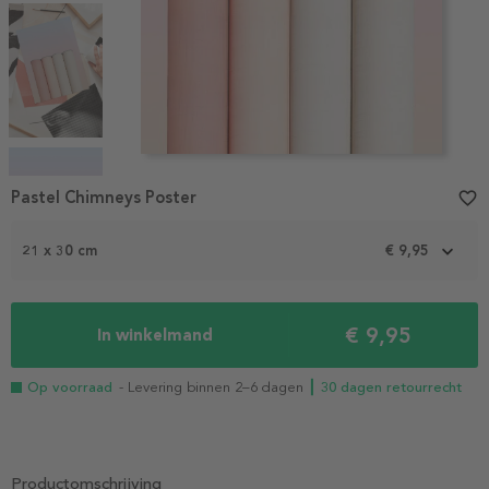
Item
1
Pastel Chimneys Poster
favorite_border
of
4
21 x 30 cm
€ 9,95
€ 9,95
In winkelmand
Op voorraad
- Levering binnen 2–6 dagen
┃ 30 dagen retourrecht
Productomschrijving