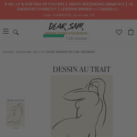
🌟 NU: 30 % KORTING OP POSTERS ┃ GRATIS VERZENDING VANAF €39 ┃ 30
DAGEN RETOURRECHT ┃ LEVERING BINNEN 2–7 DAGEN 📦✨
Code: SUMMER30
, tot en met 7/8
POSTERS
/
STORLEKAR
/
50 X 70
/
NUDE WOMAN BY CARL NEWMAN