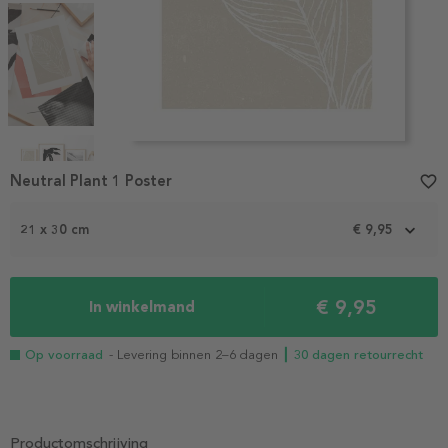
Item
1
Neutral Plant 1 Poster
favorite_border
of
4
21 x 30 cm
€ 9,95
€ 9,95
In winkelmand
Op voorraad
- Levering binnen 2–6 dagen
┃ 30 dagen retourrecht
Productomschrijving