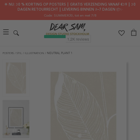
🌟 NU: 30 % KORTING OP POSTERS ┃ GRATIS VERZENDING VANAF €39 ┃ 30
DAGEN RETOURRECHT ┃ LEVERING BINNEN 2–7 DAGEN 📦✨
Code: SUMMER30
, tot en met 7/8
POSTERS
/
STIL
/
ILLUSTRATION
/
NEUTRAL PLANT 1