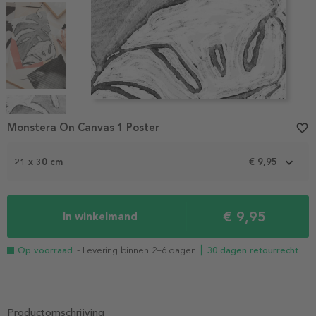
Item
1
Monstera On Canvas 1 Poster
favorite_border
of
4
21 x 30 cm
€ 9,95
€ 9,95
In winkelmand
Op voorraad
- Levering binnen 2–6 dagen
┃ 30 dagen retourrecht
Productomschrijving