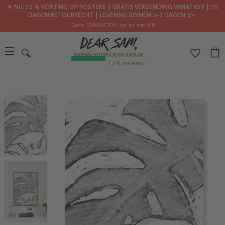
🌟 NU: 30 % KORTING OP POSTERS ┃ GRATIS VERZENDING VANAF €39 ┃ 30
DAGEN RETOURRECHT ┃ LEVERING BINNEN 2–7 DAGEN 📦✨
Code: SUMMER30
, tot en met 8/8