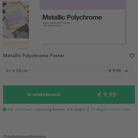
Item
1
Metallic Polychrome Poster
favorite_border
of
4
21 x 30 cm
€ 9,95
€ 9,95
In winkelmand
Op voorraad
- Levering binnen 2–6 dagen
┃ 30 dagen retourrecht
Productomschrijving