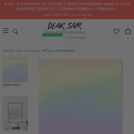
🌟 NU: 30 % KORTING OP POSTERS ┃ GRATIS VERZENDING VANAF €39 ┃ 30
DAGEN RETOURRECHT ┃ LEVERING BINNEN 2–7 DAGEN 📦✨
Code: SUMMER30
, tot en met 8/8
POSTERS
/
FÄRG
/
KLEURRIJK
/
METALLIC POLYCHROME