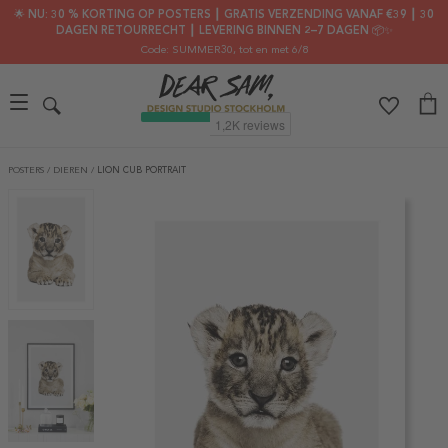
🌟 NU: 30 % KORTING OP POSTERS ┃ GRATIS VERZENDING VANAF €39 ┃ 30
DAGEN RETOURRECHT ┃ LEVERING BINNEN 2–7 DAGEN 📦✨
Code: SUMMER30
, tot en met 6/8
POSTERS
/
DIEREN
/
LION CUB PORTRAIT