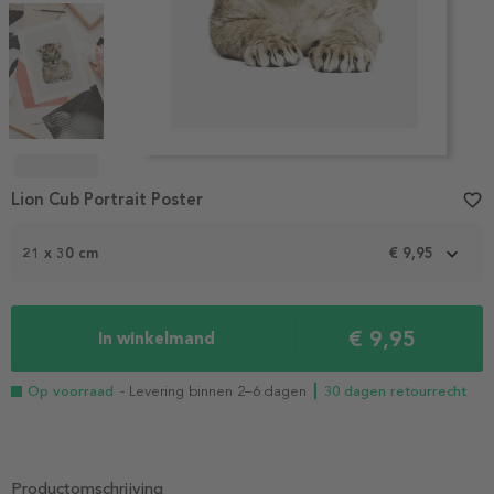
Item
1
Lion Cub Portrait Poster
favorite_border
of
4
21 x 30 cm
€ 9,95
€ 9,95
In winkelmand
Op voorraad
- Levering binnen 2–6 dagen
┃ 30 dagen retourrecht
Productomschrijving