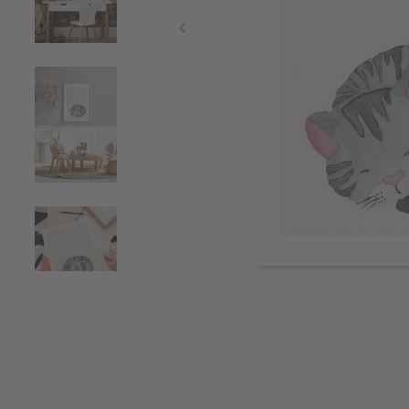
Item
1
of
5