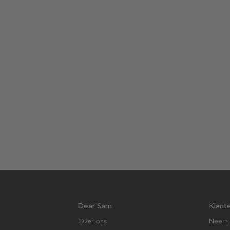
Dear Sam
Klant
Over ons
Neem 