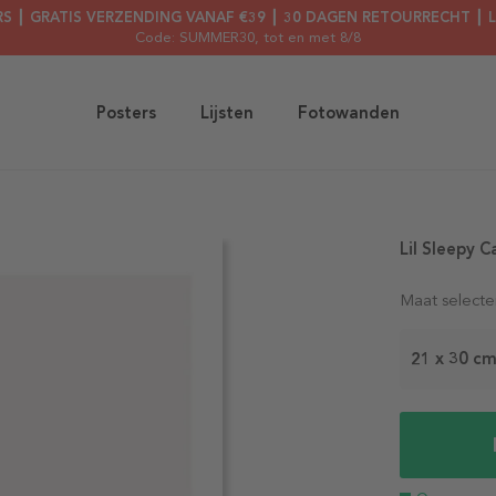
RS ┃ GRATIS VERZENDING VANAF €39 ┃ 30 DAGEN RETOURRECHT ┃ 
Code: SUMMER30
, tot en met 8/8
Posters
Lijsten
Fotowanden
Lil Sleepy C
Maat selecte
21 x 30 c