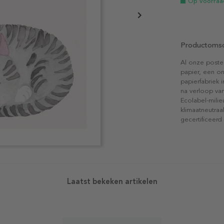
Op voorraa
Productomsc
Al onze poste
papier, een on
papierfabriek i
na verloop van
Ecolabel-mili
klimaatneutraa
gecertificeerd
Laatst bekeken artikelen