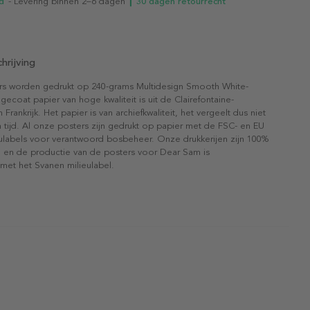
d
- Levering binnen 2–6 dagen
┃ 30 dagen retourrecht
hrijving
rs worden gedrukt op 240-grams Multidesign Smooth White-
gecoat papier van hoge kwaliteit is uit de Clairefontaine-
n Frankrijk. Het papier is van archiefkwaliteit, het vergeelt dus niet
 tijd. Al onze posters zijn gedrukt op papier met de FSC- en EU
eulabels voor verantwoord bosbeheer. Onze drukkerijen zijn 100%
l en de productie van de posters voor Dear Sam is
 met het Svanen milieulabel.