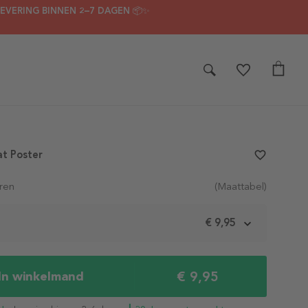
LEVERING BINNEN 2–7 DAGEN 📦✨
at Poster
favorite_border
ren
(Maattabel)
m
€ 9,95
€ 9,95
In winkelmand