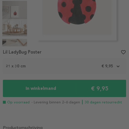
Item
1
Lil LadyBug Poster
favorite_border
of
5
21 x 30 cm
€ 9,95
€ 9,95
In winkelmand
Op voorraad
- Levering binnen 2–6 dagen
┃ 30 dagen retourrecht
Productomschrijving