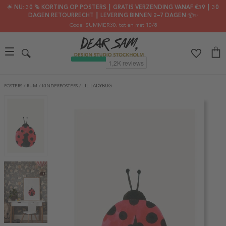
🌟 NU: 30 % KORTING OP POSTERS ┃ GRATIS VERZENDING VANAF €39 ┃ 30
DAGEN RETOURRECHT ┃ LEVERING BINNEN 2–7 DAGEN 📦✨
Code: SUMMER30
, tot en met 10/8
POSTERS
/
RUM
/
KINDERPOSTERS
/
LIL LADYBUG