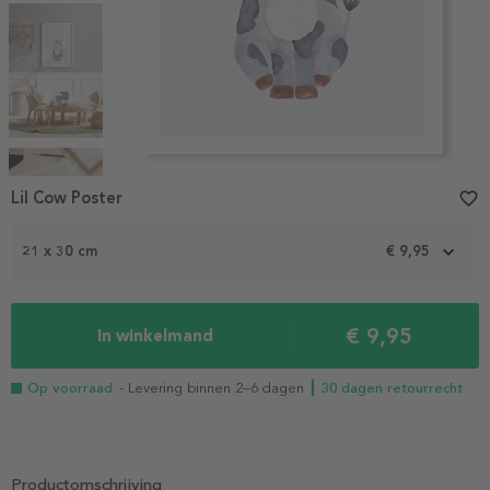
Item
1
Lil Cow Poster
favorite_border
of
5
21 x 30 cm
€ 9,95
€ 9,95
In winkelmand
Op voorraad
- Levering binnen 2–6 dagen
┃ 30 dagen retourrecht
Productomschrijving