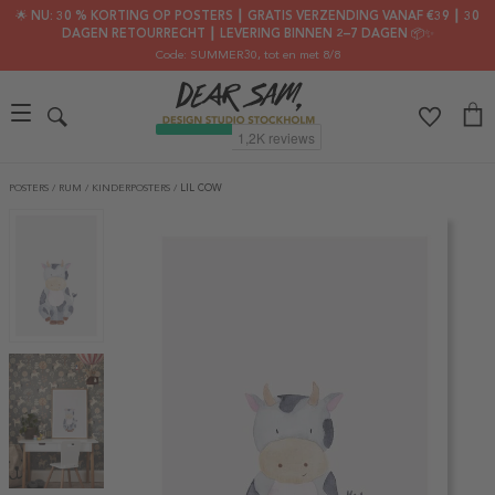
🌟 NU: 30 % KORTING OP POSTERS ┃ GRATIS VERZENDING VANAF €39 ┃ 30
DAGEN RETOURRECHT ┃ LEVERING BINNEN 2–7 DAGEN 📦✨
Code: SUMMER30
, tot en met 8/8
POSTERS
/
RUM
/
KINDERPOSTERS
/
LIL COW