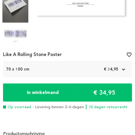
Item
Like A Rolling Stone Poster
favorite_border
1
of
70 x 100 cm
€ 34,95
4
€ 34,95
In winkelmand
Op voorraad
- Levering binnen 2–6 dagen
┃ 30 dagen retourrecht
Productomschrijving