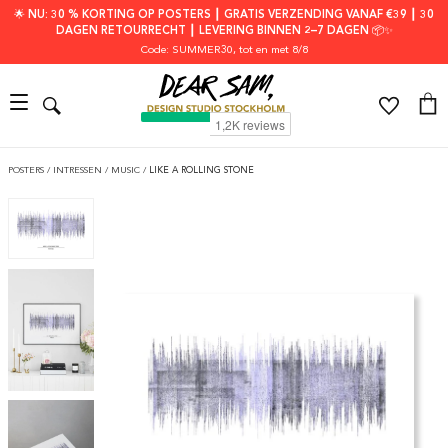
🌟 NU: 30 % KORTING OP POSTERS ┃ GRATIS VERZENDING VANAF €39 ┃ 30
DAGEN RETOURRECHT ┃ LEVERING BINNEN 2–7 DAGEN 📦✨
Code: SUMMER30
, tot en met 8/8
POSTERS
/
INTRESSEN
/
MUSIC
/
LIKE A ROLLING STONE