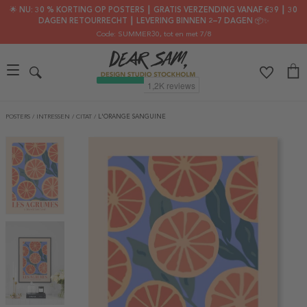
🌟 NU: 30 % KORTING OP POSTERS ┃ GRATIS VERZENDING VANAF €39 ┃ 30
DAGEN RETOURRECHT ┃ LEVERING BINNEN 2–7 DAGEN 📦✨
Code: SUMMER30
, tot en met 7/8
POSTERS
/
INTRESSEN
/
CITAT
/
L'ORANGE SANGUINE