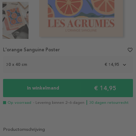
Item
L'orange Sanguine Poster
favorite_border
1
of
3
30 x 40 cm
€ 14,95
€ 14,95
In winkelmand
Op voorraad
- Levering binnen 2–6 dagen
┃ 30 dagen retourrecht
Productomschrijving