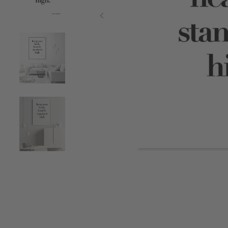
Item
1
of
5