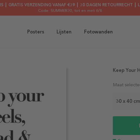
RS ┃ GRATIS VERZENDING VANAF €39 ┃ 30 DAGEN RETOURRECHT ┃ 
Code: SUMMER30
, tot en met 6/8
Posters
Lijsten
Fotowanden
Keep Your H
Maat selecte
30 x 40 c