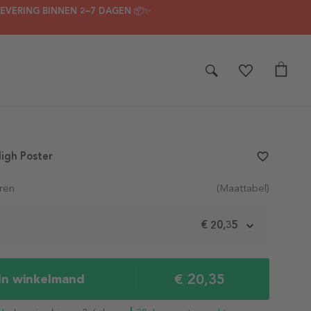
LEVERING BINNEN 2–7 DAGEN 📦✨
igh Poster
favorite_border
ren
(Maattabel)
m
€ 20,35
€ 20,35
In winkelmand