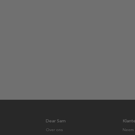
Dear Sam
Klant
Over ons
Neem 