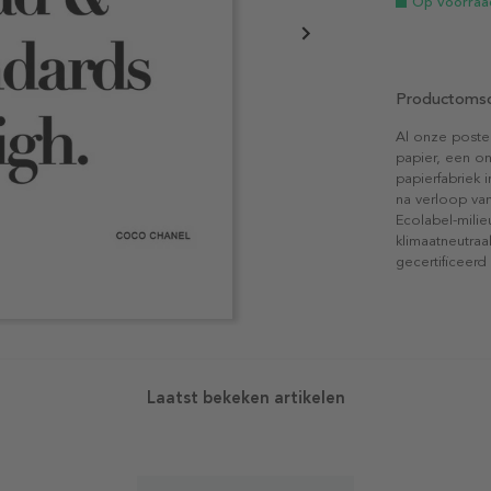
Op voorraa
Productomsc
Al onze poste
papier, een on
papierfabriek i
na verloop van
Ecolabel-mili
klimaatneutraa
gecertificeerd
Laatst bekeken artikelen