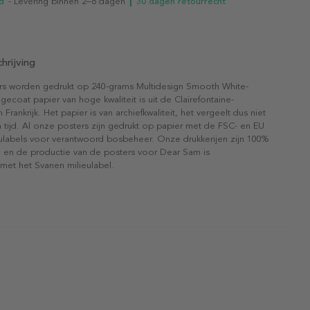
d
- Levering binnen 2–6 dagen
┃ 30 dagen retourrecht
hrijving
rs worden gedrukt op 240-grams Multidesign Smooth White-
gecoat papier van hoge kwaliteit is uit de Clairefontaine-
n Frankrijk. Het papier is van archiefkwaliteit, het vergeelt dus niet
 tijd. Al onze posters zijn gedrukt op papier met de FSC- en EU
eulabels voor verantwoord bosbeheer. Onze drukkerijen zijn 100%
l en de productie van de posters voor Dear Sam is
 met het Svanen milieulabel.