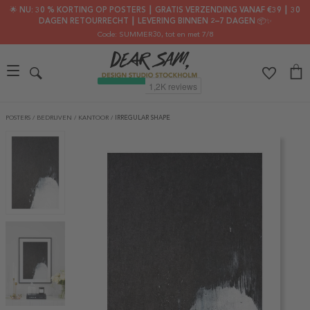
🌟 NU: 30 % KORTING OP POSTERS ┃ GRATIS VERZENDING VANAF €39 ┃ 30
DAGEN RETOURRECHT ┃ LEVERING BINNEN 2–7 DAGEN 📦✨
Code: SUMMER30
, tot en met 7/8
POSTERS
/
BEDRIJVEN
/
KANTOOR
/
IRREGULAR SHAPE