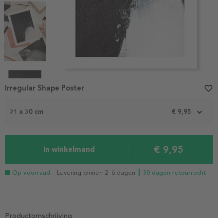
Item
1
Irregular Shape Poster
favorite_border
of
4
21 x 30 cm
€ 9,95
€ 9,95
In winkelmand
Op voorraad
- Levering binnen 2–6 dagen
┃ 30 dagen retourrecht
Productomschrijving