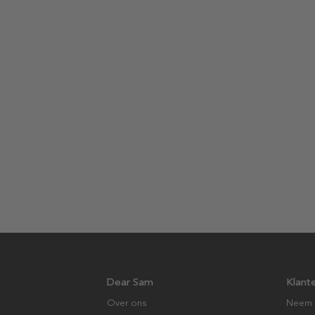
Dear Sam
Klant
Over ons
Neem 