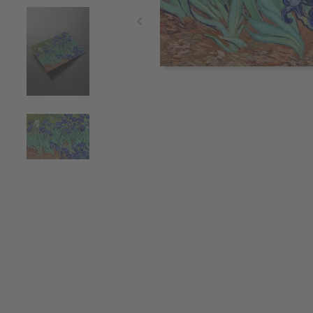
Item
1
of
4