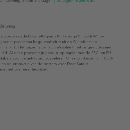
d
- Levering binnen 2–6 dagen
┃ 30 dagen retourrecht
hrijving
rs worden gedrukt op 240-grams Multidesign Smooth White-
gecoat papier van hoge kwaliteit is uit de Clairefontaine-
n Frankrijk. Het papier is van archiefkwaliteit, het vergeelt dus niet
 tijd. Al onze posters zijn gedrukt op papier met de FSC- en EU
eulabels voor verantwoord bosbeheer. Onze drukkerijen zijn 100%
l en de productie van de posters voor Dear Sam is
 met het Svanen milieulabel.