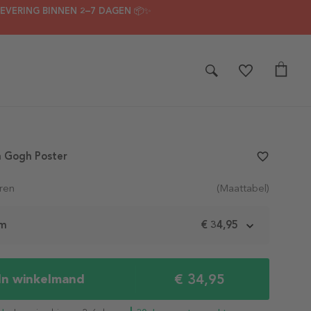
LEVERING BINNEN 2–7 DAGEN 📦✨
an Gogh Poster
favorite_border
ren
(Maattabel)
cm
€ 34,95
€ 34,95
In winkelmand