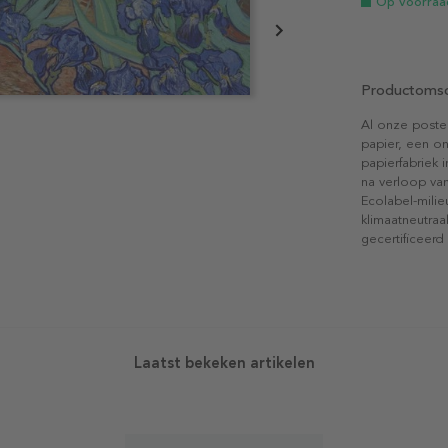
Op voorraa
Productomsc
Al onze poste
papier, een on
papierfabriek i
na verloop van
Ecolabel-mili
klimaatneutraa
gecertificeerd
Laatst bekeken artikelen