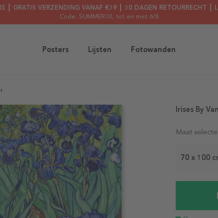
RS ┃ GRATIS VERZENDING VANAF €39 ┃ 30 DAGEN RETOURRECHT ┃ 
Code: SUMMER30
, tot en met 6/8
Posters
Lijsten
Fotowanden
H
Irises By V
Maat selecte
70 x 100 