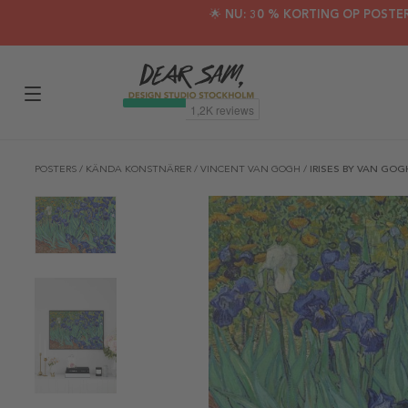
🌟 NU: 30 % KORTING OP POSTE
POSTERS
/
KÄNDA KONSTNÄRER
/
VINCENT VAN GOGH
/
IRISES BY VAN GOG