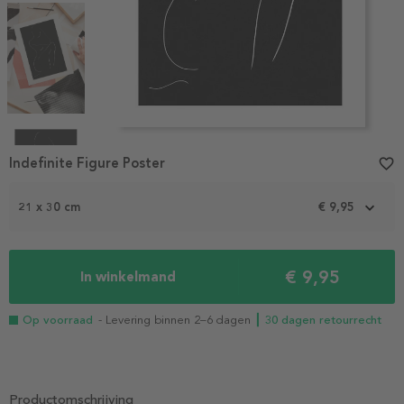
Item
1
Indefinite Figure Poster
favorite_border
of
4
21 x 30 cm
€ 9,95
€ 9,95
In winkelmand
Op voorraad
- Levering binnen 2–6 dagen
┃ 30 dagen retourrecht
Productomschrijving