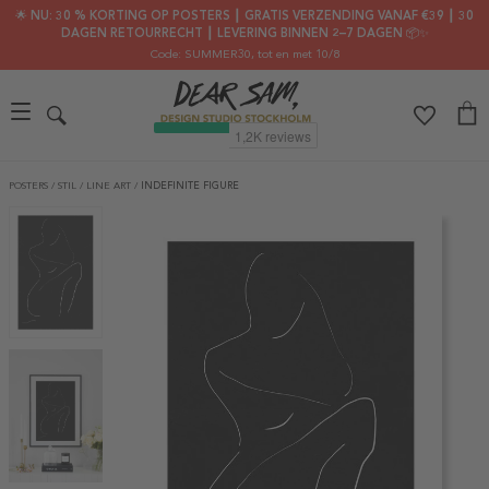
🌟 NU: 30 % KORTING OP POSTERS ┃ GRATIS VERZENDING VANAF €39 ┃ 30
DAGEN RETOURRECHT ┃ LEVERING BINNEN 2–7 DAGEN 📦✨
Code: SUMMER30
, tot en met 10/8
POSTERS
/
STIL
/
LINE ART
/
INDEFINITE FIGURE