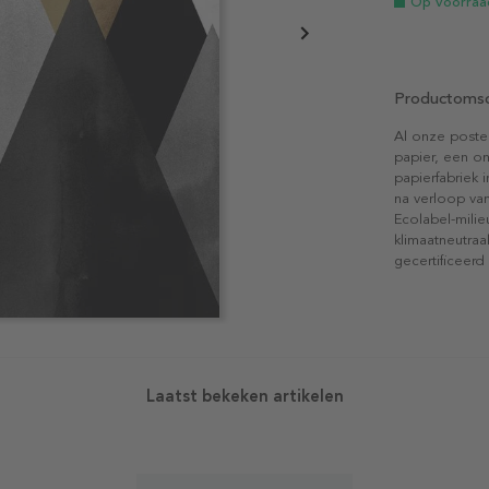
Op voorraa
Productomsc
Al onze poste
papier, een on
papierfabriek i
na verloop van
Ecolabel-mili
klimaatneutraa
gecertificeerd
Laatst bekeken artikelen