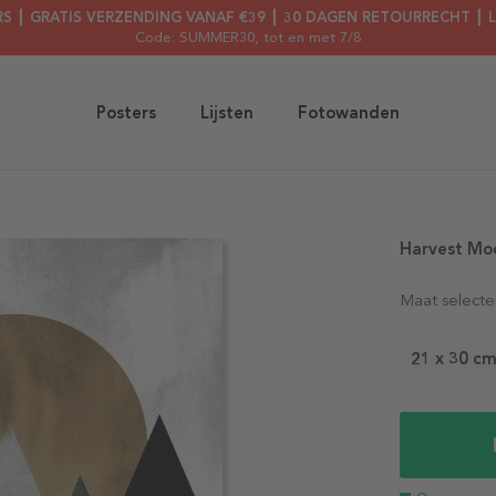
RS ┃ GRATIS VERZENDING VANAF €39 ┃ 30 DAGEN RETOURRECHT ┃ 
Code: SUMMER30
, tot en met 7/8
Posters
Lijsten
Fotowanden
Harvest Mo
Maat selecte
21 x 30 c