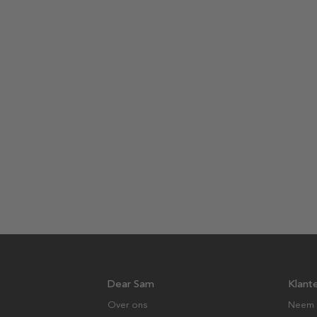
Dear Sam
Klant
Over ons
Neem 