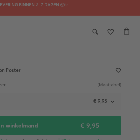
LEVERING BINNEN 2–7 DAGEN 📦✨
on Poster
favorite_border
ren
(Maattabel)
m
€ 9,95
€ 9,95
In winkelmand