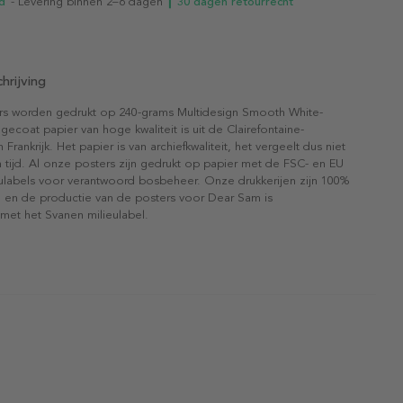
d
- Levering binnen 2–6 dagen
┃ 30 dagen retourrecht
hrijving
rs worden gedrukt op 240-grams Multidesign Smooth White-
gecoat papier van hoge kwaliteit is uit de Clairefontaine-
n Frankrijk. Het papier is van archiefkwaliteit, het vergeelt dus niet
 tijd. Al onze posters zijn gedrukt op papier met de FSC- en EU
eulabels voor verantwoord bosbeheer. Onze drukkerijen zijn 100%
l en de productie van de posters voor Dear Sam is
 met het Svanen milieulabel.