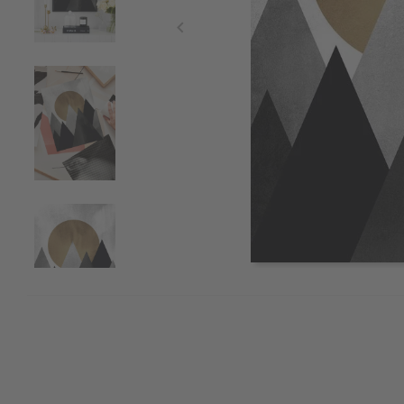
Item
1
of
4