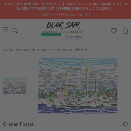
🌟 NU: 30 % KORTING OP POSTERS ┃ GRATIS VERZENDING VANAF €39 ┃ 30
DAGEN RETOURRECHT ┃ LEVERING BINNEN 2–7 DAGEN 📦✨
Code: SUMMER30
, tot en met 6/8
POSTERS
/
NIEUWE KUNSTENAARS
/
PANAMA POSTERS
/
GRÖNAN
Grönan Poster
favorite_border