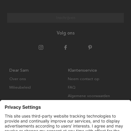
Inschrijven
Volg ons
Dear Sam
Klantenservice
Over ons
Neem contact op
Milieubeleid
FAQ
Algemene voorwaarden
Retourbeleid