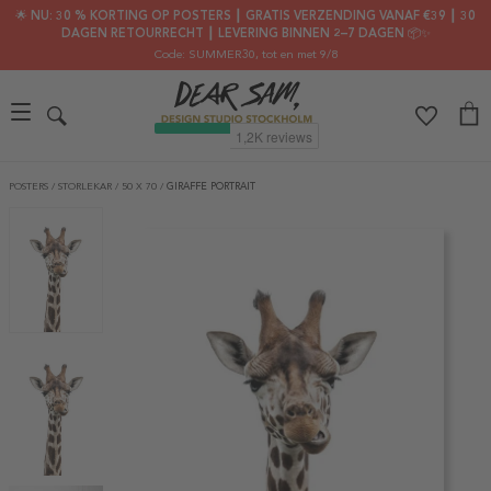
🌟 NU: 30 % KORTING OP POSTERS ┃ GRATIS VERZENDING VANAF €39 ┃ 30
DAGEN RETOURRECHT ┃ LEVERING BINNEN 2–7 DAGEN 📦✨
Code: SUMMER30
, tot en met 9/8
POSTERS
/
STORLEKAR
/
50 X 70
/
GIRAFFE PORTRAIT