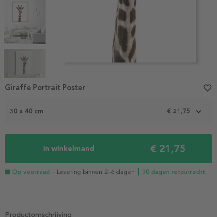
Item
1
Giraffe Portrait Poster
favorite_border
of
5
30 x 40 cm
€ 21,75
€ 21,75
In winkelmand
Op voorraad
- Levering binnen 2–6 dagen
┃ 30 dagen retourrecht
Productomschrijving