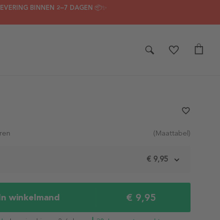
LEVERING BINNEN 2–7 DAGEN 📦✨
favorite_border
ren
(Maattabel)
m
€ 9,95
€ 9,95
In winkelmand