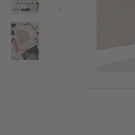
Item
1
of
3