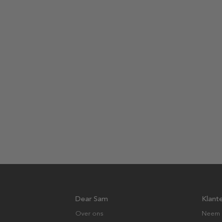
Dear Sam
Klant
Over ons
Neem 