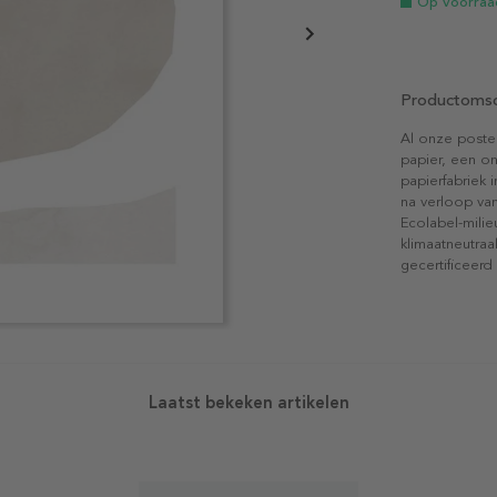
Op voorraa
Productomsc
Al onze poste
papier, een on
papierfabriek i
na verloop van
Ecolabel-mili
klimaatneutraa
gecertificeerd
Laatst bekeken artikelen