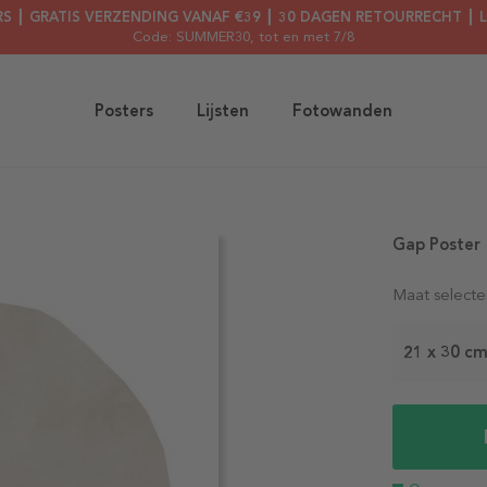
RS ┃ GRATIS VERZENDING VANAF €39 ┃ 30 DAGEN RETOURRECHT ┃ 
Code: SUMMER30
, tot en met 7/8
Posters
Lijsten
Fotowanden
Gap Poster
Maat selecte
21 x 30 c