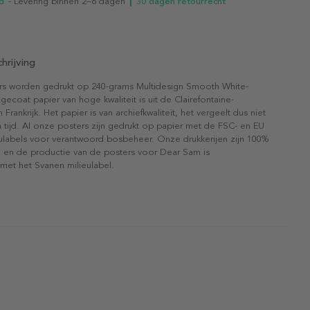
d
- Levering binnen 2–6 dagen
┃ 30 dagen retourrecht
hrijving
rs worden gedrukt op 240-grams Multidesign Smooth White-
gecoat papier van hoge kwaliteit is uit de Clairefontaine-
n Frankrijk. Het papier is van archiefkwaliteit, het vergeelt dus niet
 tijd. Al onze posters zijn gedrukt op papier met de FSC- en EU
eulabels voor verantwoord bosbeheer. Onze drukkerijen zijn 100%
l en de productie van de posters voor Dear Sam is
 met het Svanen milieulabel.