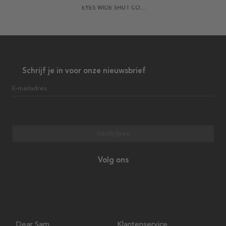
EYES WIDE SHUT COLOR POSTER
Schrijf je in voor onze nieuwsbrief
E-mailadres
Inschrijven
Volg ons
Dear Sam
Klantenservice