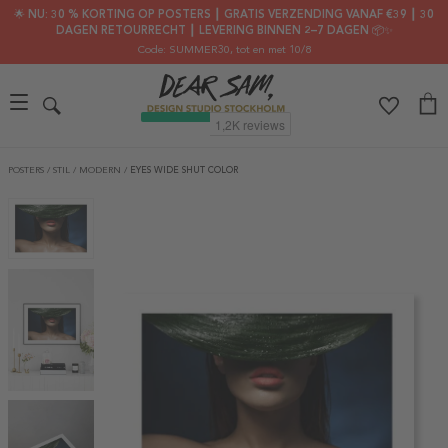
🌟 NU: 30 % KORTING OP POSTERS ┃ GRATIS VERZENDING VANAF €39 ┃ 30
DAGEN RETOURRECHT ┃ LEVERING BINNEN 2–7 DAGEN 📦✨
Code: SUMMER30
, tot en met 10/8
POSTERS
/
STIL
/
MODERN
/
EYES WIDE SHUT COLOR