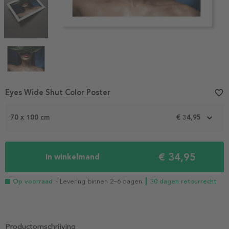
Item
Eyes Wide Shut Color Poster
favorite_border
1
of
70 x 100 cm
€ 34,95
4
€ 34,95
In winkelmand
Op voorraad
- Levering binnen 2–6 dagen
┃ 30 dagen retourrecht
Productomschrijving