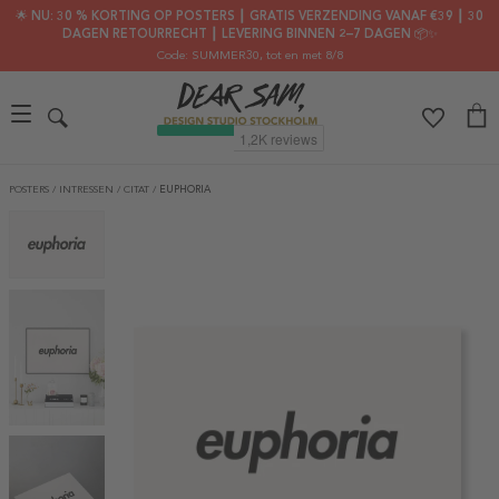
🌟 NU: 30 % KORTING OP POSTERS ┃ GRATIS VERZENDING VANAF €39 ┃ 30
DAGEN RETOURRECHT ┃ LEVERING BINNEN 2–7 DAGEN 📦✨
Code: SUMMER30
, tot en met 8/8
POSTERS
/
INTRESSEN
/
CITAT
/
EUPHORIA