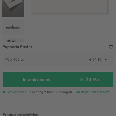
Item
Euphoria Poster
favorite_border
1
of
70 x 100 cm
€ 34,95
5
€ 34,95
In winkelmand
Op voorraad
- Levering binnen 2–6 dagen
┃ 30 dagen retourrecht
Productomschrijving