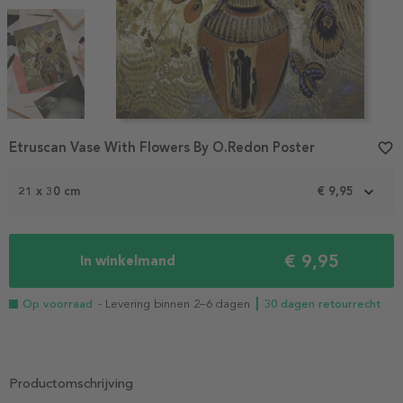
Item
Etruscan Vase With Flowers By O.Redon Poster
favorite_border
1
of
3
21 x 30 cm
€ 9,95
€ 9,95
In winkelmand
Op voorraad
- Levering binnen 2–6 dagen
┃ 30 dagen retourrecht
Productomschrijving