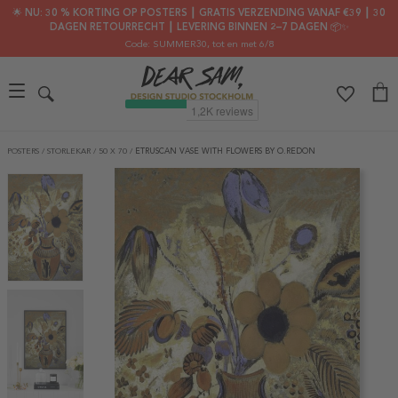
🌟 NU: 30 % KORTING OP POSTERS ┃ GRATIS VERZENDING VANAF €39 ┃ 30
DAGEN RETOURRECHT ┃ LEVERING BINNEN 2–7 DAGEN 📦✨
Code: SUMMER30
, tot en met 6/8
POSTERS
/
STORLEKAR
/
50 X 70
/
ETRUSCAN VASE WITH FLOWERS BY O.REDON