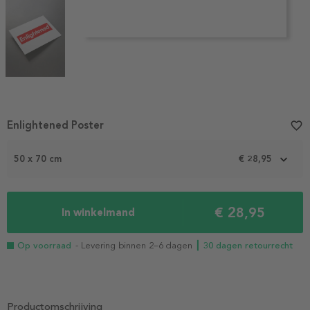
Item
Enlightened Poster
favorite_border
1
of
50 x 70 cm
€ 28,95
3
€ 28,95
In winkelmand
Op voorraad
- Levering binnen 2–6 dagen
┃ 30 dagen retourrecht
Productomschrijving