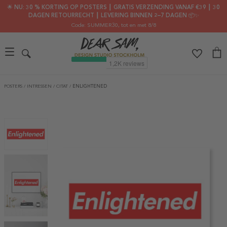
🌟 NU: 30 % KORTING OP POSTERS ┃ GRATIS VERZENDING VANAF €39 ┃ 30
DAGEN RETOURRECHT ┃ LEVERING BINNEN 2–7 DAGEN 📦✨
Code: SUMMER30
, tot en met 8/8
POSTERS
/
INTRESSEN
/
CITAT
/
ENLIGHTENED