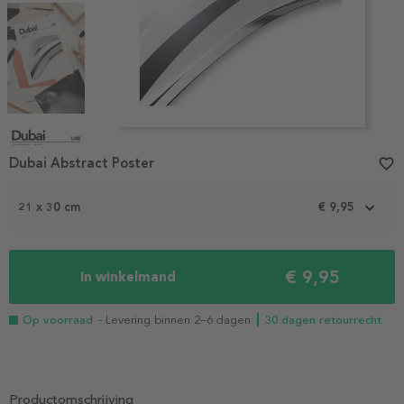
Item
1
Dubai Abstract Poster
favorite_border
of
4
21 x 30 cm
€ 9,95
€ 9,95
In winkelmand
Op voorraad
- Levering binnen 2–6 dagen
┃ 30 dagen retourrecht
Productomschrijving