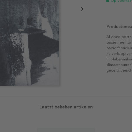
Op voorraa
Productomsc
Al onze poste
papier, een on
papierfabriek i
na verloop van
Ecolabel-mili
klimaatneutraa
gecertificeerd
Laatst bekeken artikelen