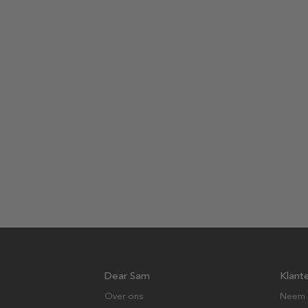
Dear Sam
Klant
Over ons
Neem 