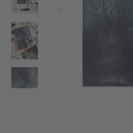
Item
1
of
4