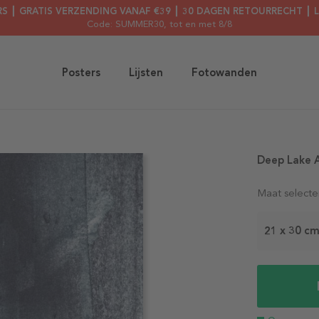
RS ┃ GRATIS VERZENDING VANAF €39 ┃ 30 DAGEN RETOURRECHT ┃ 
Code: SUMMER30
, tot en met 8/8
Posters
Lijsten
Fotowanden
Deep Lake A
Maat selecte
21 x 30 c