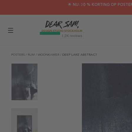
🌟 NU: 30 % KORTING OP POSTE
POSTERS
/
RUM
/
WOONKAMER
/
DEEP LAKE ABSTRACT