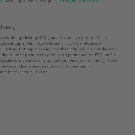
d
- Levering binnen 2–6 dagen
┃ 30 dagen retourrecht
hrijving
rs worden gedrukt op 240-grams Multidesign Smooth White-
gecoat papier van hoge kwaliteit is uit de Clairefontaine-
n Frankrijk. Het papier is van archiefkwaliteit, het vergeelt dus niet
 tijd. Al onze posters zijn gedrukt op papier met de FSC- en EU
eulabels voor verantwoord bosbeheer. Onze drukkerijen zijn 100%
l en de productie van de posters voor Dear Sam is
 met het Svanen milieulabel.