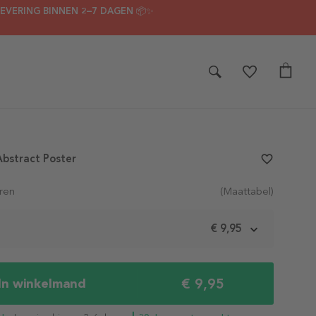
LEVERING BINNEN 2–7 DAGEN 📦✨
bstract Poster
favorite_border
ren
(Maattabel)
m
€ 9,95
€ 9,95
In winkelmand